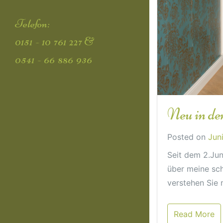
Telefon:
0151 - 10 761 227 &
0541 - 66 886 936
Neu in de
Posted on
Jun
Seit dem 2.Jun
über meine sch
verstehen Sie 
Read More